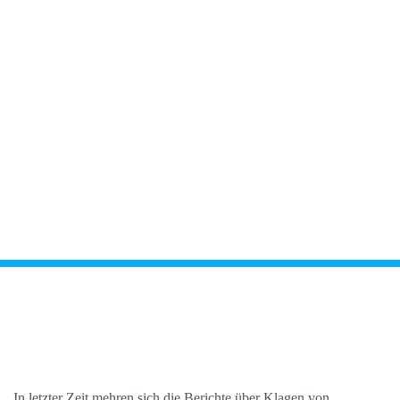
In letzter Zeit mehren sich die Berichte über Klagen von